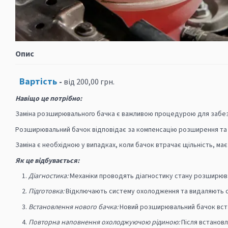
Опис
Вартість
-
від 200,00 грн.
Навіщо це потрібно:
Заміна розширювального бачка є важливою процедурою для забез
Розширювальний бачок відповідає за компенсацію розширення та с
Заміна є необхідною у випадках, коли бачок втрачає щільність, м
Як це відбувається:
Діагностика:
Механіки проводять діагностику стану розширювал
Підготовка:
Відключають систему охолодження та видаляють 
Встановлення нового бачка:
Новий розширювальний бачок вста
Повторна наповнення охолоджуючою рідиною:
Після встанов