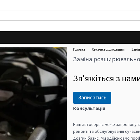
Головна
Система охолодження
Замі
Заміна розширювально
Зв'яжіться з нам
Записатись
Консультація
Наш автосервіс може запропонуват
ремонті та обслуговуванні сучасни
довгий базис. Ми здійснюємо проф