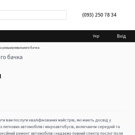
(093) 250 78 34
Вхід
Укр
на розширювального бачка
го бачка
и
и вам послуги кваліфікованих майстрів, які мають досвід у
х легкових автомобілів і мікроавтобусів, включаючи середній та
есійний ремонт автомобілів і надаємо повний спектр послуг після