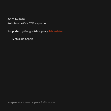
© 2021—2026
AutoService CK - СТО Черкаси
Supported by Google Ads agency
Advantrise
.
Мобільна версія
Інтернет-магазин створений з Хорошоп