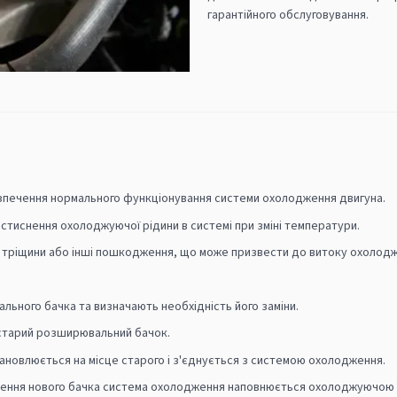
гарантійного обслуговування.
печення нормального функціонування системи охолодження двигуна.
тиснення охолоджуючої рідини в системі при зміні температури.
ає тріщини або інші пошкодження, що може призвести до витоку охолодж
ьного бачка та визначають необхідність його заміни.
старий розширювальний бачок.
новлюється на місце старого і з'єднується з системою охолодження.
лення нового бачка система охолодження наповнюється охолоджуючою р