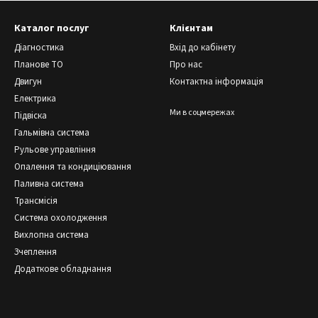
Каталог послуг
Клієнтам
Діагностика
Вхід до кабінету
Планове ТО
Про нас
Двигун
Контактна інформація
Електрика
Ми в соцмережах
Підвіска
Гальмівна система
Рульове управління
Опалення та кондиціювання
Паливна система
Трансмісія
Система охолодження
Вихлопна система
Зчеплення
Додаткове обладнання