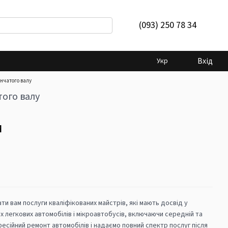
(093) 250 78 34
Вхід
Укр
інчатого валу
того валу
и
и вам послуги кваліфікованих майстрів, які мають досвід у
х легкових автомобілів і мікроавтобусів, включаючи середній та
есійний ремонт автомобілів і надаємо повний спектр послуг після