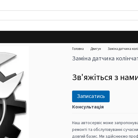
Головна
Двигун
Заміна датчика кол
Заміна датчика колінча
Зв'яжіться з нам
Записатись
Консультація
Наш автосервіс може запропонуват
ремонті та обслуговуванні сучасни
довгий базис. Ми здійснюємо проф